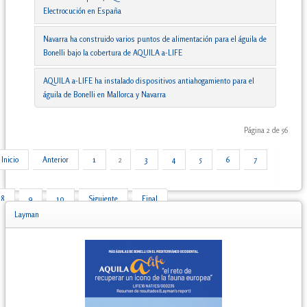
Electrocución en España
Navarra ha construido varios puntos de alimentación para el águila de
Bonelli bajo la cobertura de AQUILA a-LIFE
AQUILA a-LIFE ha instalado dispositivos antiahogamiento para el
águila de Bonelli en Mallorca y Navarra
Página 2 de 56
Inicio
Anterior
1
2
3
4
5
6
7
8
9
10
Siguiente
Final
Layman