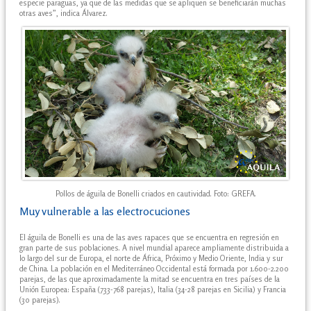
especie paraguas, ya que de las medidas que se apliquen se beneficiarán muchas
otras aves”, indica Álvarez.
Pollos de águila de Bonelli criados en cautividad. Foto: GREFA.
Muy vulnerable a las electrocuciones
El águila de Bonelli es una de las aves rapaces que se encuentra en regresión en
gran parte de sus poblaciones. A nivel mundial aparece ampliamente distribuida a
lo largo del sur de Europa, el norte de África, Próximo y Medio Oriente, India y sur
de China. La población en el Mediterráneo Occidental está formada por 1.600-2.200
parejas, de las que aproximadamente la mitad se encuentra en tres países de la
Unión Europea: España (733-768 parejas), Italia (34-28 parejas en Sicilia) y Francia
(30 parejas).