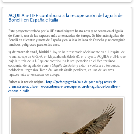
AQUILA a-LIFE contribuirá a la recuperación del águila de
Bonelli en España e Italia
Este proyecto tutelado por la UE estará vigente hasta 2022 y se centra en el águila
de Bonelli, una de las rapaces más amenazadas de Europa. Se liberarán águilas de
Bonelli en el centro y norte de España y en la isla italiana de Cerdeña y se corregirán
tendidos peligrosos para estas aves.
13 de marzo de 2018, Madrid
/ Hoy se ha presentado oficialmente en el Hospital de
Fauna Salvaje de GREFA, en Majadahonda (Madrid), el proyecto AQUILA a-LIFE, que
bajo la tutela de la UE quiere contribuir a la recuperación en el Mediterráneo
occidental del águila de Bonelli (
Aquila fasciata
) y a dar la vuelta a su tendencia
poblacional regresiva. También llamada águila perdicera, es una de las aves
rapaces más amenazadas de Europa
Enlace a la noticia original
:
http://grefa.org/grefa1/sala-de-prensa/94-notas-de-
prensa/2925-aquila-a-life-contribuira-a-la-recuperacion-del-aguila-de-bonelli-en-
espana-e-italia