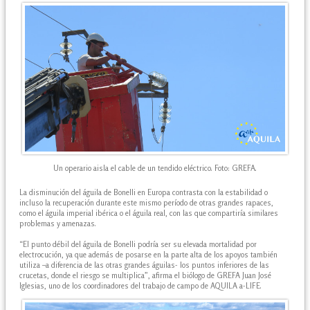
Un operario aisla el cable de un tendido eléctrico. Foto: GREFA.
La disminución del águila de Bonelli en Europa contrasta con la estabilidad o
incluso la recuperación durante este mismo período de otras grandes rapaces,
como el águila imperial ibérica o el águila real, con las que compartiría similares
problemas y amenazas.
“El punto débil del águila de Bonelli podría ser su elevada mortalidad por
electrocución, ya que además de posarse en la parte alta de los apoyos también
utiliza –a diferencia de las otras grandes águilas- los puntos inferiores de las
crucetas, donde el riesgo se multiplica”, afirma el biólogo de GREFA Juan José
Iglesias, uno de los coordinadores del trabajo de campo de AQUILA a-LIFE.