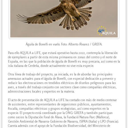
Águila de Bonelli en vuelo. Foto: Alberto Álvarez / GREFA.
Para ello AQUILA a-LIFE, que estará operativo hasta 2022, contempla la liberación
de ejemplares a partir de esta misma primavera en zonas del centro y el norte de
España, en las que la población de águila de Bonelli es muy precaria, así como en la
isla italiana de Cerdeña, donde actualmente no vive esta especie.
Otra línea de trabajo del proyecto, ya iniciada, es la de abordar las principales
amenazas actuales para el águila de Bonelli, con especial dedicación a prevenir y
reducir las electrocuciones en tendidos eléctricos de diseños peligrosos para las
aves, a través del trabajo conjunto con sectores clave como compañías eléctricas,
administraciones locales y expertos en la materia.
El acto de presentación de AQUILA a-LIFE ha contado con más de medio centenar
de asistentes, entre representantes de organismos públicos, ayuntamientos,
fiscalía, compañías eléctricas y grupos ecologistas, así como expertos en la
especie. El proyecto está coordinado por la ONG GREFA y también participan
como socios la Diputación Foral de Álava, la Fundació Natura Parc (Mallorca),
Gestión Ambiental de Navarra-Gobierno de Navarra, ISPRA (Italia) y LPO (Francia).
Cuenta además con el apoyo de la Fundación Biodiversidad, del Ministerio de