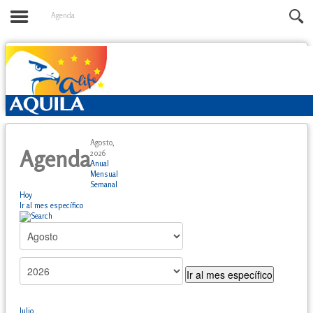
Agenda
Agosto,
Agenda
2026
Anual
Mensual
Semanal
Hoy
Ir al mes específico
Ir al mes específico
Julio