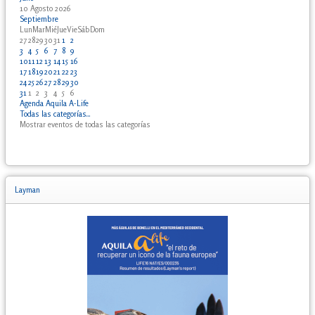
10 Agosto 2026
Septiembre
Lun
Mar
Mié
Jue
Vie
Sáb
Dom
27
28
29
30
31
1
2
3
4
5
6
7
8
9
10
11
12
13
14
15
16
17
18
19
20
21
22
23
24
25
26
27
28
29
30
31
1
2
3
4
5
6
Agenda Aquila A-Life
Todas las categorías...
Mostrar eventos de todas las categorías
Layman