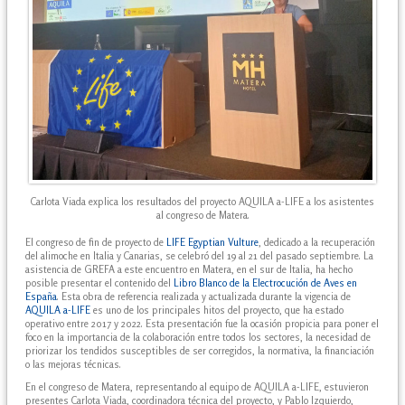
Carlota Viada explica los resultados del proyecto AQUILA a-LIFE a los asistentes
al congreso de Matera.
El congreso de fin de proyecto de
LIFE Egyptian Vulture
, dedicado a la recuperación
del alimoche en Italia y Canarias, se celebró del 19 al 21 del pasado septiembre. La
asistencia de GREFA a este encuentro en Matera, en el sur de Italia, ha hecho
posible presentar el contenido del
Libro Blanco de la Electrocución de Aves en
España
. Esta obra de referencia realizada y actualizada durante la vigencia de
AQUILA a-LIFE
es uno de los principales hitos del proyecto, que ha estado
operativo entre 2017 y 2022. Esta presentación fue la ocasión propicia para poner el
foco en la importancia de la colaboración entre todos los sectores, la necesidad de
priorizar los tendidos susceptibles de ser corregidos, la normativa, la financiación
o las mejoras técnicas.
En el congreso de Matera, representando al equipo de AQUILA a-LIFE, estuvieron
presentes Carlota Viada, coordinadora técnica del proyecto, y Pablo Izquierdo,