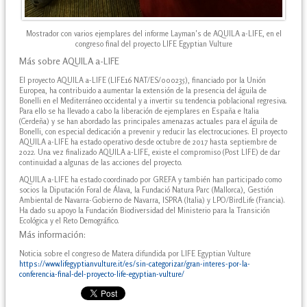
Mostrador con varios ejemplares del informe Layman's de AQUILA a-LIFE, en el
congreso final del proyecto LIFE Egyptian Vulture
Más sobre AQUILA a-LIFE
El proyecto AQUILA a-LIFE (LIFE16 NAT/ES/000235), financiado por la Unión
Europea, ha contribuido a aumentar la extensión de la presencia del águila de
Bonelli en el Mediterráneo occidental y a invertir su tendencia poblacional regresiva.
Para ello se ha llevado a cabo la liberación de ejemplares en España e Italia
(Cerdeña) y se han abordado las principales amenazas actuales para el águila de
Bonelli, con especial dedicación a prevenir y reducir las electrocuciones. El proyecto
AQUILA a-LIFE ha estado operativo desde octubre de 2017 hasta septiembre de
2022. Una vez finalizado AQUILA a-LIFE, existe el compromiso (Post LIFE) de dar
continuidad a algunas de las acciones del proyecto.
AQUILA a-LIFE ha estado coordinado por GREFA y también han participado como
socios la Diputación Foral de Álava, la Fundació Natura Parc (Mallorca), Gestión
Ambiental de Navarra-Gobierno de Navarra, ISPRA (Italia) y LPO/BirdLife (Francia).
Ha dado su apoyo la Fundación Biodiversidad del Ministerio para la Transición
Ecológica y el Reto Demográfico.
Más información:
Noticia sobre el congreso de Matera difundida por LIFE Egyptian Vulture
https://www.lifegyptianvulture.it/es/sin-categorizar/gran-interes-por-la-
conferencia-final-del-proyecto-life-egyptian-vulture/