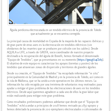
Águila perdicera electrocutada en un tendido eléctrico de la provincia de Toledo
que actualmente ya se encuentra corregido.
La principal causa de mortalidad en España de la mayoría de las rapaces ibéricas y
de gran parte de otras aves es la electrocución en tendidos eléctricos (sin
olvidarnos de las muertes que se producen por colisión con los cables). Desde
AQUILA a-LIFE, a través de GREFA, socio coordinador de nuestro proyecto
destinado a la recuperación del águila de Bonelli, hemos formado el denominado
"Equipo de Tendidos", que ya presentamos en su momento [
https://goo.gl/24Cbhj
].
El objetivo de este equipo es caracterizar los apoyos (torretas y postes) de los
tendidos que atraviesan zonas de dispersión y territorios de grandes águilas.
Desde su creación, el "Equipo de Tendidos" ha recopilado información "in situ"
principalmente en la Comunidad de Madrid y en la provincia de Toledo, así como en
la isla de Mallorca, que se ha unido a este operativo en los últimos meses. La
información ha sido recogida por una treintena de voluntarios muy motivados para
ayudar a mitigar el gran problema de las electrocuciones de aves en los tendidos
eléctricos. Desde aquí queremos agradecer a cada uno de ellos la gran labor que
están realizando para mitigar este gran problema.
Como resultados preliminares podemos adelantar que desde que el "Equipo de
Tendidos" echó a andar a principios de 2018 hemos revisado ya 2.837 apoyos y
hemos detectado la presencia de 200 ejemplares electrocutados o colisionados de