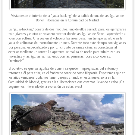
Vista desde el interior de la "jaula-hacking" de la salida de una de las águilas de
Bonelli liberadas en la Comunidad de Madrid.
La "jaula-hacking" consta de dos módulos, uno de ellos cerrado para los ejemplares
más jóvenes y el otro un voladero exterior donde las águilas de Bonelli aprenderán a
volar con soltura. Una vez en el voladero, las aves pasan un tiempo variable en la
jaula de aclimatación, normalmente un mes. Durante todo este tiempo son vigiladas
por personal especializado y por un circuito de varias cámaras conectadas al
exterior mediante un router. La apertura se realiza de noche para minimizar las
molestias y las águilas van saliendo con las primeras luces a conocer su
“territorio”.
El objetivo es que las águilas de Bonelli se queden impregnadas del entorno y
retornen a él para criar, es el fenómeno conocido como filopatría. Esperemos que en
los años venideros podamos tener parejas criando en esta nueva zona en la
Comunidad de Madrid, gracias a las liberaciones que estamos llevando a cabo. ¡Os
seguiremos informado de la evolución de estas aves!