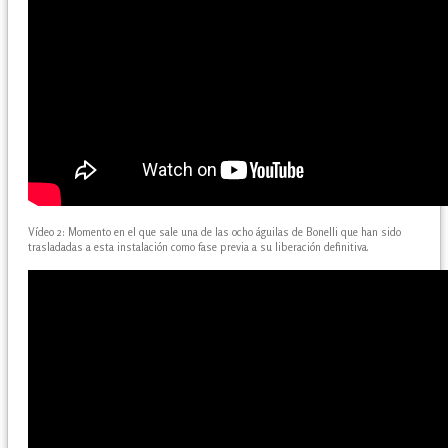
Vídeo 2: Momento en el que sale una de las ocho águilas de Bonelli que han sido
trasladadas a esta instalación como fase previa a su liberación definitiva.