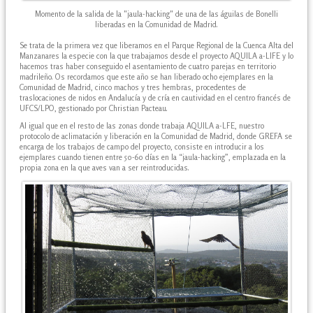
Momento de la salida de la "jaula-hacking" de una de las águilas de Bonelli
liberadas en la Comunidad de Madrid.
Se trata de la primera vez que liberamos en el Parque Regional de la Cuenca Alta del
Manzanares la especie con la que trabajamos desde el proyecto AQUILA a-LIFE y lo
hacemos tras haber conseguido el asentamiento de cuatro parejas en territorio
madrileño. Os recordamos que este año se han liberado ocho ejemplares en la
Comunidad de Madrid, cinco machos y tres hembras, procedentes de
traslocaciones de nidos en Andalucía y de cría en cautividad en el centro francés de
UFCS/LPO, gestionado por Christian Pacteau.
Al igual que en el resto de las zonas donde trabaja AQUILA a-LFE, nuestro
protocolo de aclimatación y liberación en la Comunidad de Madrid, donde GREFA se
encarga de los trabajos de campo del proyecto, consiste en introducir a los
ejemplares cuando tienen entre 50-60 días en la “jaula-hacking”, emplazada en la
propia zona en la que aves van a ser reintroducidas.