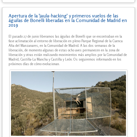
Apertura de la 'jaula-hacking' y primeros vuelos de las
águilas de Bonelli liberadas en la Comunidad de Madrid en
2019
El pasado 27 de junio liberamos las águilas de Bonelli que se encontraban en la
fase aclimatación al entorno de liberación en pleno Parque Regional de la Cuenca
Alta del Manzanares, en la Comunidad de Madrid. A las dos semanas de la
liberación, de momento algunas de estas ocho aves permanecen en la zona de
liberación y otras están realizando movimientos más amplios por la Comunidad de
Madrid, Castilla-La Mancha y Castilla y León. Os seguiremos informando en los
próximos días de cómo evolucionan.