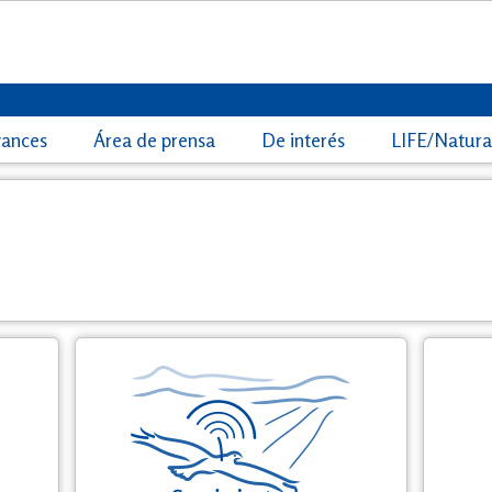
vances
Área de prensa
De interés
LIFE/Natur