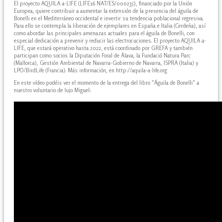
El proyecto AQUILA a-LIFE (LIFE16 NAT/ES/000235), financiado por la Unión
Europea, quiere contribuir a aumentar la extensión de la presencia del águila de
Bonelli en el Mediterráneo occidental e invertir su tendencia poblacional regresiva.
Para ello se contempla la liberación de ejemplares en España e Italia (Cerdeña), así
como abordar las principales amenazas actuales para el águila de Bonelli, con
especial dedicación a prevenir y reducir las electrocuciones. El proyecto AQUILA a-
LIFE, que estará operativo hasta 2022, está coordinado por GREFA y también
participan como socios la Diputación Foral de Álava, la Fundació Natura Parc
(Mallorca), Gestión Ambiental de Navarra-Gobierno de Navarra, ISPRA (Italia) y
LPO/BirdLife (Francia). Más información, en http://aquila-a-life.org
En este vídeo podéis ver el momento de la entrega del libro "Águila de Bonelli" a
nuestro voluntario de lujo Miguel: