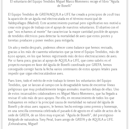
El voluntario del Equipo Tendidos Miguel Marco Mommens recoge el libro "Águila
de Bonelli"
El Equipo Tendidos de GREFA/AQUILA a-LIFE fue creado a principios de 2018 tras
la aparición de un águila real electrocutada en el término municipal de
Valdepiélagos (Madrid). Este acontecimiento puntual pero significativo nos motivó a
crear este grupo de trabajo con el apoyo de nuestros voluntarios. El objetivo con el
que "nos echamos al monte" fue caracterizar la mayor cantidad posible de apoyos
de tendidos eléctricos para detectar la mortalidad de aves que estos postes y
torretas producen y poner medios para mitigarla.
Un año y medio después, podemos ofrecer como balance que hemos revisado,
gracias a los más de cuarenta voluntarios que ya tiene el Equipo Tendidos, más de
6.500 apoyos, en los que hemos registrando más de 600 electrocuciones de aves.
Por si fuera poco, gracias al apoyo de AQUILA a-LIFE, que como sabéis es el
proyecto europeo en favor del águila de Bonelli coordinado por GREFA, hemos
conseguido corregir hasta la fecha varios centenares de estos apoyos letales para
impedir que sigan electrocutándose aves.
Pues bien, todo el mérito de este trabajo lo tienen los voluntarios del Equipo
Tendidos, que se lanzan al campo con la desagradable tarea de encontrar líneas
peligrosas que muy probablemente tengan animales muertos debajo de ellas. Uno
de estos incansables colaboradores es Miguel Marco Mommens, que ha llegado a
revisar él solo más de 900 apoyos. Por ello, en reconocimiento de todos los que
trabajamos en reducir la principal causa de mortalidad no natural del águila de
Bonelli y de otras aves rapaces, le hemos hecho entrega como premio y homenaje,
en una sencilla ceremonia celebrada el pasado 6 de agosto en el salón de actos de la
sede de GREFA, de un libro muy especial: "Águila de Bonelli”, del prestigioso
fotógrafo de naturaleza Tony Peral, buen amigo de GREFA y de AQUILA a-LIFE.
¡Enhorabuena, Miguel!