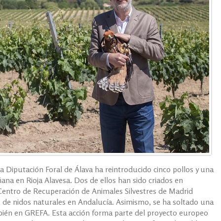
a Diputación Foral de Álava ha reintroducido cinco pollos y una
ana en Rioja Alavesa. Dos de ellos han sido criados en
l Centro de Recuperación de Animales Silvestres de Madrid
 de nidos naturales en Andalucía. Asimismo, se ha soltado una
bién en GREFA. Esta acción forma parte del proyecto europeo