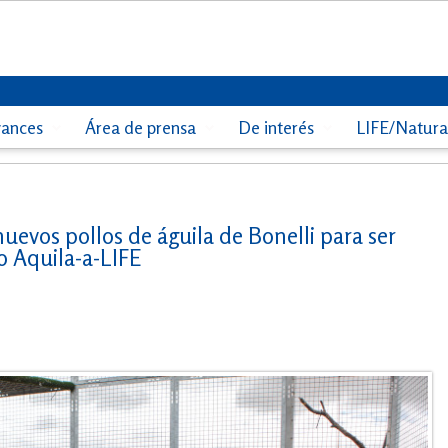
vances
Área de prensa
De interés
LIFE/Natur
uevos pollos de águila de Bonelli para ser
o Aquila-a-LIFE