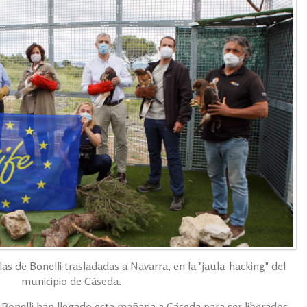
as de Bonelli trasladadas a Navarra, en la "jaula-hacking" del
municipio de Cáseda.
 Bonelli han llegado esta mañana a Cáseda para ser liberados