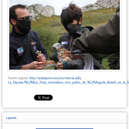
Fuente original:
http://arabapress.eus/es/noticia-5983-
La_Diputaci%C3%B3n_Foral_reintroduce_seis_pollos_de_%C3%A1guila_Bonelli_en_la_Si
Layman