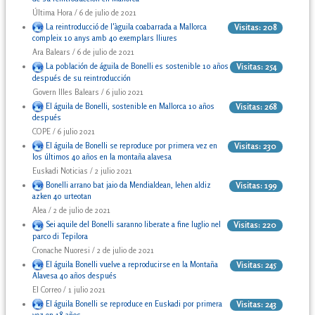
Última Hora / 6 de julio de 2021
La reintroducció de l'àguila coabarrada a Mallorca
Visitas: 208
compleix 10 anys amb 40 exemplars lliures
Ara Balears / 6 de julio de 2021
La población de águila de Bonelli es sostenible 10 años
Visitas: 254
después de su reintroducción
Govern Illes Balears / 6 julio 2021
El águila de Bonelli, sostenible en Mallorca 10 años
Visitas: 268
después
COPE / 6 julio 2021
El águila de Bonelli se reproduce por primera vez en
Visitas: 230
los últimos 40 años en la montaña alavesa
Euskadi Noticias / 2 julio 2021
Bonelli arrano bat jaio da Mendialdean, lehen aldiz
Visitas: 199
azken 40 urteotan
Alea / 2 de julio de 2021
Sei aquile del Bonelli saranno liberate a fine luglio nel
Visitas: 220
parco di Tepilora
Cronache Nuoresi / 2 de julio de 2021
El águila Bonelli vuelve a reproducirse en la Montaña
Visitas: 245
Alavesa 40 años después
El Correo / 1 julio 2021
El águila Bonelli se reproduce en Euskadi por primera
Visitas: 243
vez en 18 años