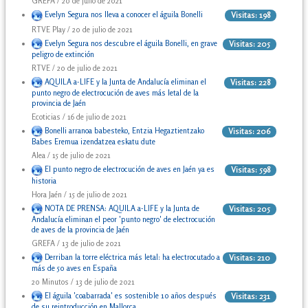
GREFA / 20 de julio de 2021
Evelyn Segura nos lleva a conocer el águila Bonelli
Visitas: 198
RTVE Play / 20 de julio de 2021
Evelyn Segura nos descubre el águila Bonelli, en grave
Visitas: 205
peligro de extinción
RTVE / 20 de julio de 2021
AQUILA a-LIFE y la Junta de Andalucía eliminan el
Visitas: 228
punto negro de electrocución de aves más letal de la
provincia de Jaén
Ecoticias / 16 de julio de 2021
Bonelli arranoa babesteko, Entzia Hegaztientzako
Visitas: 206
Babes Eremua izendatzea eskatu dute
Alea / 15 de julio de 2021
El punto negro de electrocución de aves en Jaén ya es
Visitas: 598
historia
Hora Jaén / 15 de julio de 2021
NOTA DE PRENSA: AQUILA a-LIFE y la Junta de
Visitas: 205
Andalucía eliminan el peor 'punto negro' de electrocución
de aves de la provincia de Jaén
GREFA / 13 de julio de 2021
Derriban la torre eléctrica más letal: ha electrocutado a
Visitas: 210
más de 50 aves en España
20 Minutos / 13 de julio de 2021
El águila 'coabarrada' es sostenible 10 años después
Visitas: 231
de su reintroducción en Mallorca