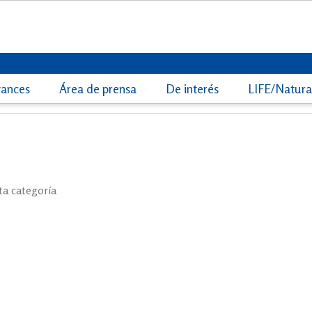
vances
Área de prensa
De interés
LIFE/Natur
ta categoría