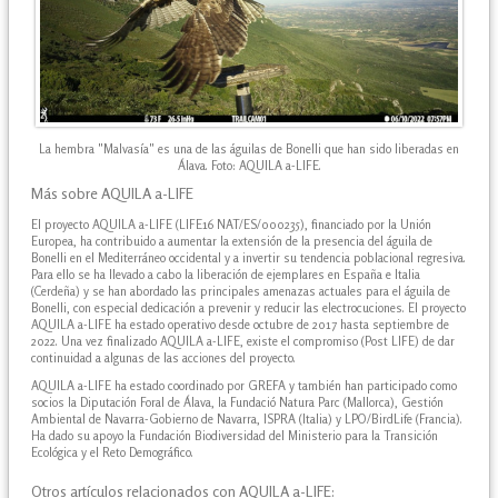
La hembra "Malvasía" es una de las águilas de Bonelli que han sido liberadas en
Álava. Foto: AQUILA a-LIFE.
Más sobre AQUILA a-LIFE
El proyecto AQUILA a-LIFE (LIFE16 NAT/ES/000235), financiado por la Unión
Europea, ha contribuido a aumentar la extensión de la presencia del águila de
Bonelli en el Mediterráneo occidental y a invertir su tendencia poblacional regresiva.
Para ello se ha llevado a cabo la liberación de ejemplares en España e Italia
(Cerdeña) y se han abordado las principales amenazas actuales para el águila de
Bonelli, con especial dedicación a prevenir y reducir las electrocuciones. El proyecto
AQUILA a-LIFE ha estado operativo desde octubre de 2017 hasta septiembre de
2022. Una vez finalizado AQUILA a-LIFE, existe el compromiso (Post LIFE) de dar
continuidad a algunas de las acciones del proyecto.
AQUILA a-LIFE ha estado coordinado por GREFA y también han participado como
socios la Diputación Foral de Álava, la Fundació Natura Parc (Mallorca), Gestión
Ambiental de Navarra-Gobierno de Navarra, ISPRA (Italia) y LPO/BirdLife (Francia).
Ha dado su apoyo la Fundación Biodiversidad del Ministerio para la Transición
Ecológica y el Reto Demográfico.
Otros artículos relacionados con AQUILA a-LIFE: