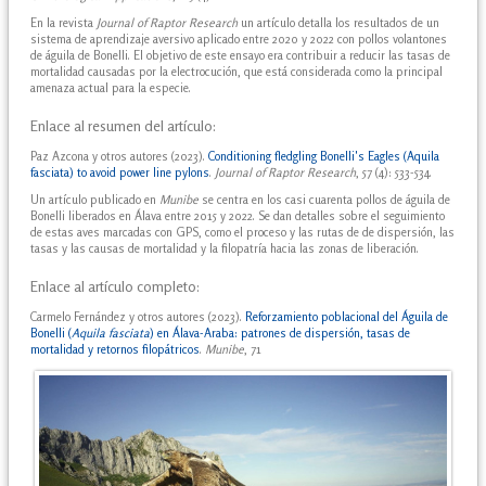
En la revista
Journal of Raptor Research
un artículo detalla los resultados de un
sistema de aprendizaje aversivo aplicado entre 2020 y 2022 con pollos volantones
de águila de Bonelli. El objetivo de este ensayo era contribuir a reducir las tasas de
mortalidad causadas por la electrocución, que está considerada como la principal
amenaza actual para la especie.
Enlace al resumen del artículo:
Paz Azcona y otros autores (2023).
Conditioning fledgling Bonelli's Eagles (Aquila
fasciata) to avoid power line pylons
.
Journal of Raptor Research
, 57 (4): 533-534.
Un artículo publicado en
Munibe
se centra en los casi cuarenta pollos de águila de
Bonelli liberados en Álava entre 2015 y 2022. Se dan detalles sobre el seguimiento
de estas aves marcadas con GPS, como el proceso y las rutas de de dispersión, las
tasas y las causas de mortalidad y la filopatría hacia las zonas de liberación.
Enlace al artículo completo:
Carmelo Fernández y otros autores (2023).
Reforzamiento poblacional del Águila de
Bonelli (
Aquila fasciata
) en Álava-Araba: patrones de dispersión, tasas de
mortalidad y retornos filopátricos
.
Munibe
, 71