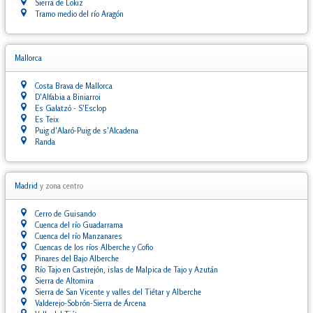
Sierra de Lokiz
Tramo medio del río Aragón
Mallorca
Costa Brava de Mallorca
D'Alfabia a Biniarroi
Es Galatzó - S'Esclop
Es Teix
Puig d'Alaró-Puig de s'Alcadena
Randa
Madrid
y zona centro
Cerro de Guisando
Cuenca del río Guadarrama
Cuenca del río Manzanares
Cuencas de los ríos Alberche y Cofio
Pinares del Bajo Alberche
Río Tajo en Castrejón, islas de Malpica de Tajo y Azután
Sierra de Altomira
Sierra de San Vicente y valles del Tiétar y Alberche
Valderejo-Sobrón-Sierra de Árcena