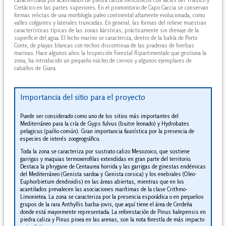
Caracterizada por acantilados de piedra caliza mesozoicos con facies del Triásico y
Cretácico en las partes superiores. En el promontorio de Capo Caccia se conservan
formas relictas de una morfología paleo continental altamente evolucionada, como
valles colgantes y laterales truncadas. En general, las formas del relieve muestran
características típicas de las zonas kársticas, prácticamente sin drenaje de la
superficie del agua. El lecho marino se caracteriza, dentro de la bahía de Porto
Conte, de playas blancas con techos discontinua de las praderas de hierbas
marinas. Hace algunos años la Inspección Forestal Ripartimentale que gestiona la
zona, ha introducido un pequeño núcleo de ciervos y algunos ejemplares de
caballos de Giara.
Importancia del sitio para el proyecto
Puede ser considerado como uno de los sitios más importantes del
Mediterráneo para la cría de Gyps fulvus (buitre leonado) y Hydrobates
pelagicus (paíño común). Gran importancia faunística por la presencia de
especies de interés zoogeográfico.
Toda la zona se caracteriza por sustrato calizo Mesozoico, que sostiene
garrigas y maquias termoxerofilas extendidas en gran parte del territorio.
Destaca la phrygane de Centaurea horrida y las garrigas de ginestas endémicas
del Mediterráneo (Genista sardoa y Genista corsica) y los enebrales (Oleo-
Euphorbietum dendroidis) en las áreas abiertas, mientras que en los
acantilados prevalecen las asociaciones marítimas de la clase Crithmo-
Limonietea. La zona se caracteriza por la presencia esporádica o en pequeños
grupos de la rara Anthyllis barba-jovis, que aquí tiene el área de Cerdeña
donde está mayormente representada. La reforestación de Pinus halepensis en
piedra caliza y Pinus pinea en las arenas, son la nota forestla de más impacto