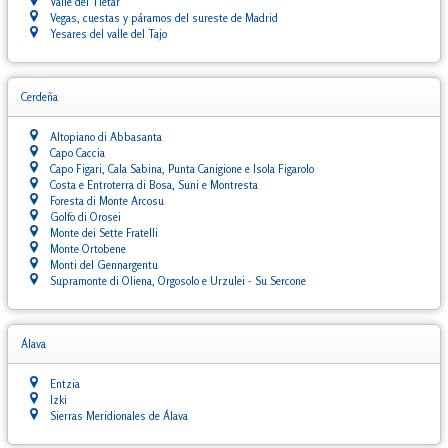
Valle del Tiétar
Vegas, cuestas y páramos del sureste de Madrid
Yesares del valle del Tajo
Cerdeña
Altopiano di Abbasanta
Capo Caccia
Capo Figari, Cala Sabina, Punta Canigione e Isola Figarolo
Costa e Entroterra di Bosa, Suni e Montresta
Foresta di Monte Arcosu
Golfo di Orosei
Monte dei Sette Fratelli
Monte Ortobene
Monti del Gennargentu
Supramonte di Oliena, Orgosolo e Urzulei - Su Sercone
Álava
Entzia
Izki
Sierras Meridionales de Álava