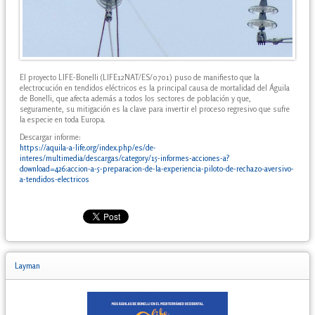
El proyecto LIFE-Bonelli (LIFE12NAT/ES/0701) puso de manifiesto que la
electrocución en tendidos eléctricos es la principal causa de mortalidad del Águila
de Bonelli, que afecta además a todos los sectores de población y que,
seguramente, su mitigación es la clave para invertir el proceso regresivo que sufre
la especie en toda Europa.
Descargar informe:
https://aquila-a-life.org/index.php/es/de-
interes/multimedia/descargas/category/15-informes-acciones-a?
download=426:accion-a-5-preparacion-de-la-experiencia-piloto-de-rechazo-aversivo-
a-tendidos-electricos
Layman