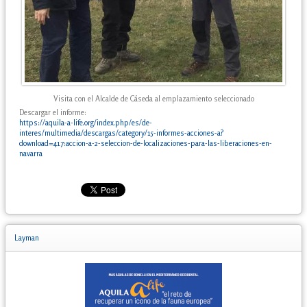
Visita con el Alcalde de Cáseda al emplazamiento seleccionado
Descargar el informe:
https://aquila-a-life.org/index.php/es/de-
interes/multimedia/descargas/category/15-informes-acciones-a?
download=417:accion-a-2-seleccion-de-localizaciones-para-las-liberaciones-en-
navarra
Layman