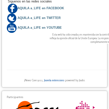
Siguenos en las redes sociales
AQUILA a_LIFE en FACEBOOK
AQUILA a_LIFE en TWITTER
AQUILA a_LIFE en YOUTUBE
Esta web ha sido creada y es mantenida con la contr
refleja la opinión oficial de la Unión Europea. La resp
completamente en
jNews Core 9.0.1,
Joomla extensions
powered by Joobi.
Participantes