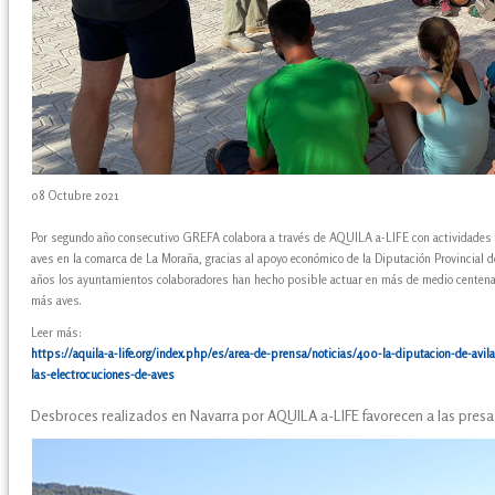
08 Octubre 2021
Por segundo año consecutivo GREFA colabora a través de AQUILA a-LIFE con actividades di
aves en la comarca de La Moraña, gracias al apoyo económico de la Diputación Provincial 
años los ayuntamientos colaboradores han hecho posible actuar en más de medio centenar
más aves.
Leer más:
https://aquila-a-life.org/index.php/es/area-de-prensa/noticias/400-la-diputacion-de-avila
las-electrocuciones-de-aves
Desbroces realizados en Navarra por AQUILA a-LIFE favorecen a las presas