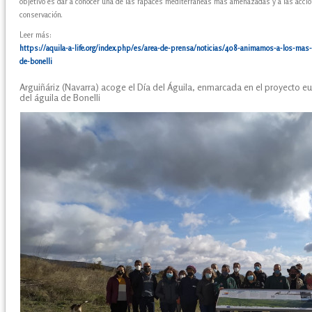
objetivo es dar a conocer una de las rapaces mediterráneas más amenazadas y a las acci
conservación.
Leer más:
https://aquila-a-life.org/index.php/es/area-de-prensa/noticias/408-animamos-a-los-mas-j
de-bonelli
Arguiñáriz (Navarra) acoge el Día del Águila, enmarcada en el proyecto 
del águila de Bonelli