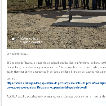
13 Noviembre 2021
El Gobierno de Navarra, a través de la sociedad pública Gestión Ambiental de Navarra (
Guirguillano, ha celebrado hoy en Arguiñáriz el ‘Día del Águila 2021’. Esta actividad, en
2022), tiene por objeto la recuperación del águila de Bonelli, una de las rapaces más am
Leer más:
https://aquila-a-life.org/index.php/es/area-de-prensa/prensa/notas-de-prensa/407-arguin
proyecto-europeo-aquila-a-life-para-la-recuperacion-del-aguila-de-bonelli
AQUILA a-LIFE prueba en Navarra varios sistemas para evitar la muerte de