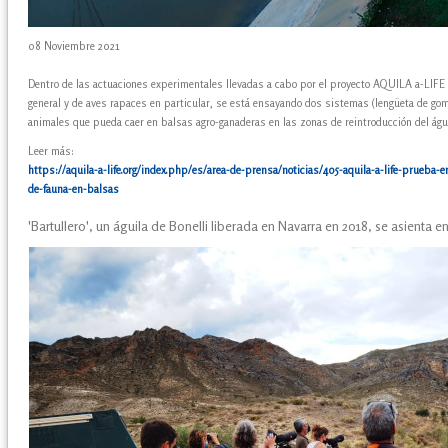
08 Noviembre 2021
Dentro de las actuaciones experimentales llevadas a cabo por el proyecto AQUILA a-LIFE 
general y de aves rapaces en particular, se está ensayando dos sistemas (lengüeta de goma 
animales que pueda caer en balsas agro-ganaderas en las zonas de reintroducción del águi
Leer más:
https://aquila-a-life.org/index.php/es/area-de-prensa/noticias/405-aquila-a-life-prueba-
de-fauna-en-balsas
'Bartullero', un águila de Bonelli liberada en Navarra en 2018, se asienta e