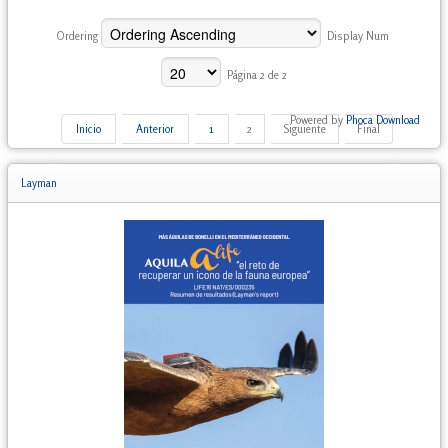
Ordering
Display Num
Página 2 de 2
Powered by
Phoca Download
Inicio
Anterior
1
2
Siguiente
Final
Layman