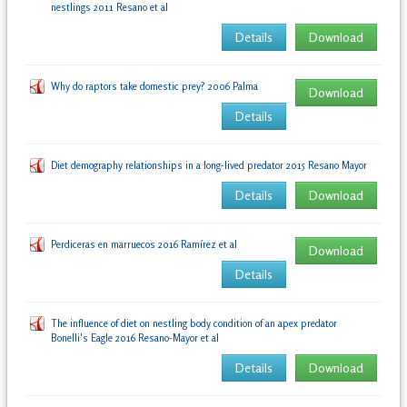
nestlings 2011 Resano et al
Details
Download
Why do raptors take domestic prey? 2006 Palma
Download
Details
Diet demography relationships in a long-lived predator 2015 Resano Mayor
Details
Download
Perdiceras en marruecos 2016 Ramírez et al
Download
Details
The influence of diet on nestling body condition of an apex predator
Bonelli's Eagle 2016 Resano-Mayor et al
Details
Download