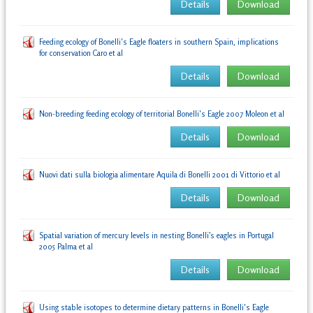
Details
Download
Feeding ecology of Bonelli's Eagle floaters in southern Spain, implications
for conservation Caro et al
Details
Download
Non-breeding feeding ecology of territorial Bonelli's Eagle 2007 Moleon et al
Details
Download
Nuovi dati sulla biologia alimentare Aquila di Bonelli 2001 di Vittorio et al
Details
Download
Spatial variation of mercury levels in nesting Bonelli’s eagles in Portugal
2005 Palma et al
Details
Download
Using stable isotopes to determine dietary patterns in Bonelli's Eagle