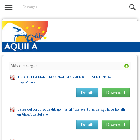
Descargas
Más descargas
T.S.J.CAST.LA MANCHA CON/AD SEC.2 ALBACETE SENTENCIA:
00350/2017
Details
Download
Bases del concurso de dibujo infantil “Las aventuras del águila de Bonelli
en Álava”. Castellano
Details
Download