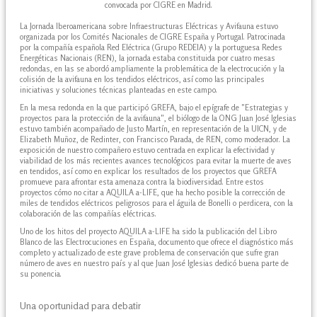
convocada por CIGRE en Madrid.
La Jornada Iberoamericana sobre Infraestructuras Eléctricas y Avifauna estuvo
organizada por los Comités Nacionales de CIGRE España y Portugal. Patrocinada
por la compañía española Red Eléctrica (Grupo REDEIA) y la portuguesa Redes
Energéticas Nacionais (REN), la jornada estaba constituida por cuatro mesas
redondas, en las se abordó ampliamente la problemática de la electrocución y la
colisión de la avifauna en los tendidos eléctricos, así como las principales
iniciativas y soluciones técnicas planteadas en este campo.
En la mesa redonda en la que participó GREFA, bajo el epígrafe de "Estrategias y
proyectos para la protección de la avifauna", el biólogo de la ONG Juan José Iglesias
estuvo también acompañado de Justo Martín, en representación de la UICN, y de
Elizabeth Muñoz, de Redinter, con Francisco Parada, de REN, como moderador. La
exposición de nuestro compañero estuvo centrada en explicar la efectividad y
viabilidad de los más recientes avances tecnológicos para evitar la muerte de aves
en tendidos, así como en explicar los resultados de los proyectos que GREFA
promueve para afrontar esta amenaza contra la biodiversidad. Entre estos
proyectos cómo no citar a AQUILA a-LIFE, que ha hecho posible la corrección de
miles de tendidos eléctricos peligrosos para el águila de Bonelli o perdicera, con la
colaboración de las compañías eléctricas.
Uno de los hitos del proyecto AQUILA a-LIFE ha sido la publicación del Libro
Blanco de las Electrocuciones en España, documento que ofrece el diagnóstico más
completo y actualizado de este grave problema de conservación que sufre gran
número de aves en nuestro país y al que Juan José Iglesias dedicó buena parte de
su ponencia.
Una oportunidad para debatir