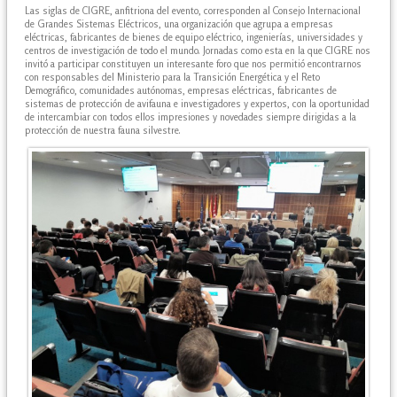
Las siglas de CIGRE, anfitriona del evento, corresponden al Consejo Internacional
de Grandes Sistemas Eléctricos, una organización que agrupa a empresas
eléctricas, fabricantes de bienes de equipo eléctrico, ingenierías, universidades y
centros de investigación de todo el mundo. Jornadas como esta en la que CIGRE nos
invitó a participar constituyen un interesante foro que nos permitió encontrarnos
con responsables del Ministerio para la Transición Energética y el Reto
Demográfico, comunidades autónomas, empresas eléctricas, fabricantes de
sistemas de protección de avifauna e investigadores y expertos, con la oportunidad
de intercambiar con todos ellos impresiones y novedades siempre dirigidas a la
protección de nuestra fauna silvestre.