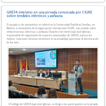
GREFA intervino en una jornada convocada por CIGRE
sobre tendidos eléctricos y avifauna
El pasado 21 de septiembre se celebró en la Universidad Pontificia Comillas, en
Madrid, a convocatoria de la organización internacional CIGRE, una jornada sobre
infraestructuras eléctricas y avifauna. Durante este evento Juan José Iglesias,
responsable de seguimiento de especies amenazadas de GREFA, expuso las
mejores soluciones técnicas existentes en la actualidad para evitar la electrocución
de las aves.
El biólogo de GREFA Juan José Iglesias se dirige a los participantes en la jornada