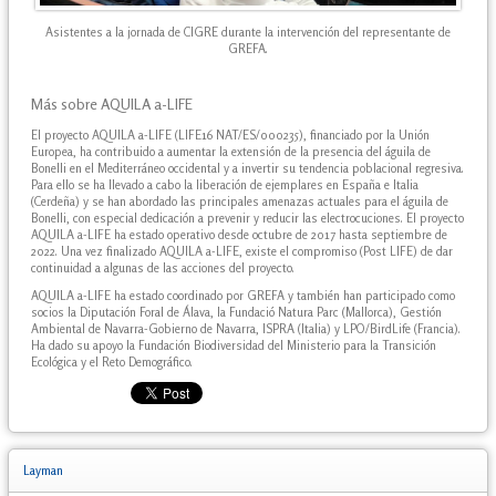
Asistentes a la jornada de CIGRE durante la intervención del representante de
GREFA.
Más sobre AQUILA a-LIFE
El proyecto AQUILA a-LIFE (LIFE16 NAT/ES/000235), financiado por la Unión
Europea, ha contribuido a aumentar la extensión de la presencia del águila de
Bonelli en el Mediterráneo occidental y a invertir su tendencia poblacional regresiva.
Para ello se ha llevado a cabo la liberación de ejemplares en España e Italia
(Cerdeña) y se han abordado las principales amenazas actuales para el águila de
Bonelli, con especial dedicación a prevenir y reducir las electrocuciones. El proyecto
AQUILA a-LIFE ha estado operativo desde octubre de 2017 hasta septiembre de
2022. Una vez finalizado AQUILA a-LIFE, existe el compromiso (Post LIFE) de dar
continuidad a algunas de las acciones del proyecto.
AQUILA a-LIFE ha estado coordinado por GREFA y también han participado como
socios la Diputación Foral de Álava, la Fundació Natura Parc (Mallorca), Gestión
Ambiental de Navarra-Gobierno de Navarra, ISPRA (Italia) y LPO/BirdLife (Francia).
Ha dado su apoyo la Fundación Biodiversidad del Ministerio para la Transición
Ecológica y el Reto Demográfico.
Layman