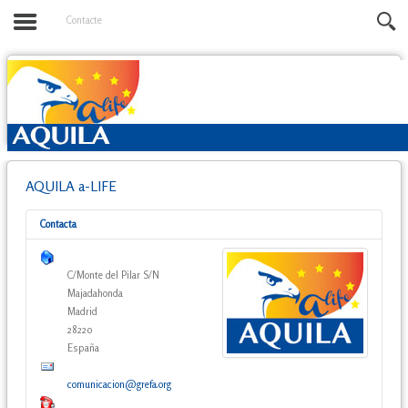
Contacte
AQUILA a-LIFE
Contacta
C/Monte del Pilar S/N
Majadahonda
Madrid
28220
España
comunicacion@grefa.org