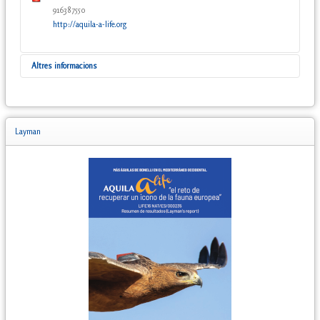
916387550
http://aquila-a-life.org
Altres informacions
El proyecto AQUILA a-LIFE (LIFE16 NAT/ES/000235) quiere contribuir
a aumentar la extension de la presencia del águila de Bonelli en el
Layman
Mediterráneo occidental e invertir su tendencia poblacional regresiva,
para ayudar a la restauración de los ecosistemas donde habitaba
antaño la especie. Está coordinado por GREFA y también participan
como socios la Diputación Foral de Álava, la Fundació Natura Parc
(Mallorca), Gestión Ambiental de Navarra-Gobierno de Navarra,
ISPRA (Italia) y LPO/BirdLife (Francia).