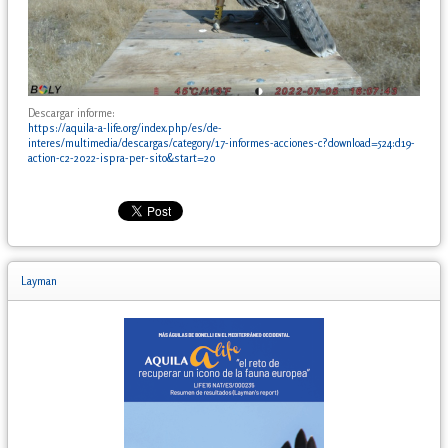
Descargar informe:
https://aquila-a-life.org/index.php/es/de-
interes/multimedia/descargas/category/17-informes-acciones-c?download=524:d19-
action-c2-2022-ispra-per-sito&start=20
Layman