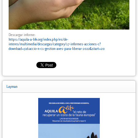
Descargar informe:
https://aquila-a-life.org/index.php/es/de-
interes/multimedia/descargas/category/17-informes-acciones-c?
download=516:accio-n-c1-gestion-aves-para-liberar-2022&start=20
Layman