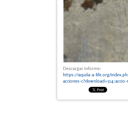
Descargar informe:
https://aquila-a-life.org/index.
acciones-c?download=514:accio-n-